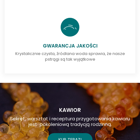
GWARANCJA JAKOŚCI
Krystalicznie czysta, źródlana woda sprawia, że nasze
pstrągi są tak wyjątkowe
KAWIOR
Sekret, warsztat i receptura przygotowania kawioru
jest pokoleniową tradycją rodzinną.
KUP TERAZ!